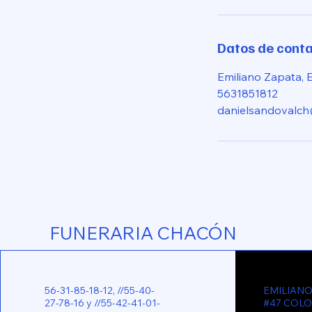
Datos de cont
Emiliano Zapata, E
5631851812
danielsandovalc
FUNERARIA CHACÓN
56-31-85-18-12, //55-40-
EMILIANO
27-78-16 y //55-42-41-01-
#47 COLON